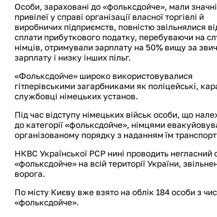
Особи, зараховані до «фольксдойче», мали значні
привілеї у справі організації власної торгівлі й
виробничих підприємств, повністю звільнялися ві
сплати прибуткового податку, перебуваючи на сл
німців, отримували зарплату на 50% вищу за зви
зарплату і низку інших пільг.
«Фольксдойче» широко використовувалися
гітлерівськими загарбниками як поліцейські, кар
службовці німецьких установ.
Під час відступу німецьких військ особи, що нал
до категорії «фольксдойче», німцями евакуйовув
організованому порядку з наданням їм транспорту
НКВС Української РСР нині проводить негласний 
«фольксдойче» на всій території України, звільнен
ворога.
По місту Києву вже взято на облік 184 особи з чи
«фольксдойче».