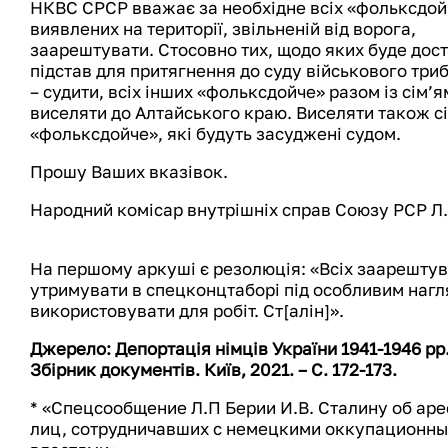
НКВС СРСР вважає за необхідне всіх «фольксдой
виявлених на території, звільненій від ворога,
заарештувати. Стосовно тих, щодо яких буде дос
підстав для притягнення до суду військового три
– судити, всіх інших «фольксдойче» разом із сім’я
виселяти до Алтайського краю. Виселяти також сі
«фольксдойче», які будуть засуджені судом.
Прошу Ваших вказівок.
Народний комісар внутрішніх справ Союзу РСР Л.
На першому аркуші є резолюція: «Всіх заарештув
утримувати в спецконцтаборі під особливим нагл
використовувати для робіт. Ст[алін]».
Джерело: Депортація німців України 1941-1946 рр
Збірник документів. Київ, 2021. – С. 172-173.
* «Спецсообщение Л.П Берии И.В. Сталину об аре
лиц, сотрудничавших с немецкими оккупационн