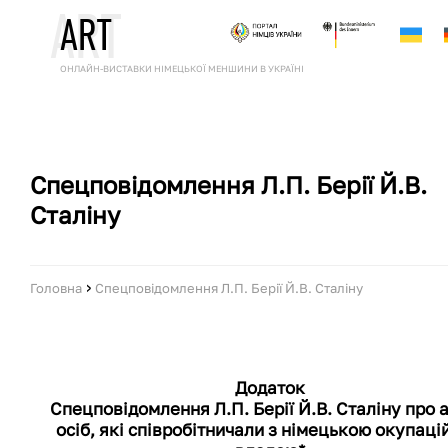
A
R
T
A
R
T
ОНЛАЙН-ВИСТАВКИ НІМЕЦЬКОЇ МЕНШИНИ В УКРАЇНІ
Спецповідомлення Л.П. Берії Й.В.
Сталіну
›
Головна
Спецповідомлення Л.П. Берії Й.В. Сталіну
Додаток
Спецповідомлення Л.П. Берії Й.В. Сталіну про 
осіб, які співробітничали з німецькою окупац