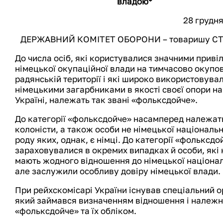
владою*
28 грудня
ДЕРЖАВНИЙ КОМІТЕТ ОБОРОНИ – товаришу СТ
До числа осіб, які користувалися значними приві
німецької окупаційної влади на тимчасово окупо
радянській території і які широко використовува
німецькими загарбниками в якості своєї опори на
Україні, належать так звані «фольксдойче».
До категорії «фольксдойче» насамперед належать
колоністи, а також особи не німецької національн
роду яких, однак, є німці. До категорії «фольксдо
зараховувалися в окремих випадках й особи, які 
мають жодного відношення до німецької націонал
але заслужили особливу довіру німецької влади.
При рейхскомісарі України існував спеціальний о
який займався визначенням відношення і належн
«фольксдойче» та їх обліком.