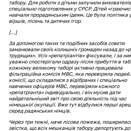
табору. Для роботи з дітьми залучили вихователів
спеціально підготовлених у СРСР. Дітей «граючис
навчали прорадянським ідеям. Це була політика 
віршів, пісень та дитячих ігор.
[…]
За допомогою таких та подібних засобів совєти
заманювали своїх колишніх громадян назад до «
трудящих». Усіх «репатріантів» фіксували, і за ни
уважно спостерігали одразу після прибуття в табі
кожному великому таборі активно працювала
фільтраційна комісія МВС, яка перевіряла людей.
комісії, що складалися з відібраних і спеціально
навчених офіцерів МВС, перевіряли кожного
«репатріанта» індивідуально, і він мусив дати
найдетальніший звіт про свою діяльність під час
німецької окупації. Вже тут відбулися перші аре
серед радянських німців.
Через три тижні, наче лісова пожежа, поширилас
звістка, що всіх мешканців табору депортують до