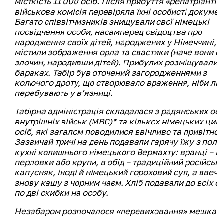
місткість 11 000 осіб. Після прибуття «репатріант
військова комісія перевіряла їхні особисті докум
Багато співвітчизників знищували свої німецькі
посвідчення особи, насамперед свідоцтва про
народження своїх дітей, народжених у Німеччині,
містили зображення орла та свастики (наче вони 
злочин, народивши дітей). Прибулих розміщували
бараках. Табір був оточений загородженнями з
колючого дроту, що створювало враження, ніби 
перебувають у в’язниці.
Табірна адміністрація складалася з радянських о
внутрішніх військ (МВС)* та кількох німецьких ци
осіб, які загалом поводилися ввічливо та привітно
Зазвичай тричі на день подавали гарячу їжу з пол
кухні колишнього німецького Вермахту: вранці – 
перловки або крупи, в обід – традиційний російсь
капусняк, іноді й німецький гороховий суп, а ввеч
знову кашу з чорним чаєм. Хліб подавали до всіх 
по дві скибки на особу.
Незабаром розпочалося «перевиховання» мешка