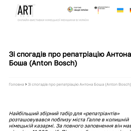
A
R
T
A
R
T
ОНЛАЙН-ВИСТАВКИ НІМЕЦЬКОЇ МЕНШИНИ В УКРАЇНІ
Зі спогадів про репатріацію Антон
Боша (Anton Bosch)
›
Головна
Зі спогадів про репатріацію Антона Боша (Anton Bosch
Найбільший збірний табір для «репатріантів»
розташовувався поблизу міста Галле в колишній
німецькій казармі. За повного заповнення він ма