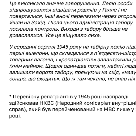
Це викликало значне заворушення. Деякі особи
відпрошувалися відвідати родичів у Галле і не
поверталися, інші вночі перелазили через огорож
йшли на Захід. Після цього адміністрація табору
посилила контроль. Виходи з табору більше не
дозволялися. Усе це віщувало лихе.
У середині серпня 1945 року на табірну колію під
перші ешелони, що складалися з п’ятдесяти-шіст
товарних вагонів, і «репатріантів» завантажили р
їхнім майном. Щодня один-два потяги, набиті люд
залишали ворота табору, прямуючи на схід, «назу
сонцю, що сходить». Що їх там чекало, не знав ніх
* Перевірку репатріантів у 1945 році насправді
здійснював НКВС (Народний комісаріат внутрішн
справ), який був перейменований на МВС лише у 
році.