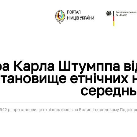
ора Карла Штумппа ві
становище етнічних н
середнь
1942 р. про становище етнічних німців на Волині і середньому Подніпр