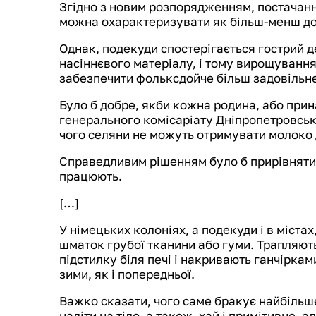
Згідно з новим розпорядженням, постачан
можна охарактеризувати як більш-менш до
Однак, подекуди спостерігається гострий де
насіннєвого матеріалу, і тому вирощуванн
забезпечити фольксдойче більш задовільне
Було б добре, якби кожна родина, або прин
генерального комісаріату Дніпропетровськ
чого селяни не можуть отримувати молоко 
Справедливим рішенням було б прирівняти 
працюють.
[…]
У німецьких колоніях, а подекуди і в міста
шматок грубої тканини або гуми. Трапляютьс
підстилку біля печі і накривають ганчірками
зими, як і попередньої.
Важко сказати, чого саме бракує найбільше
надіти на тіло, а також, хай і примітивне