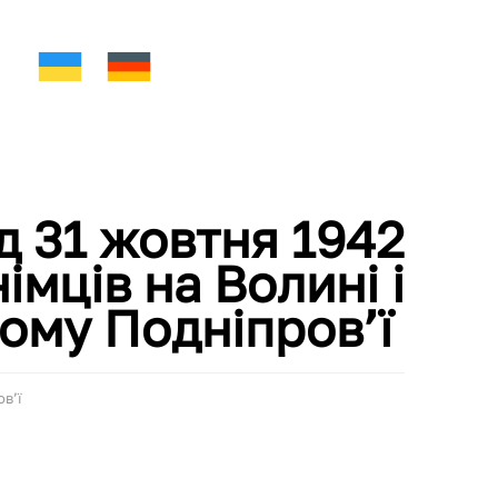
д 31 жовтня 1942
імців на Волині і
ому Подніпров’ї
ов’ї