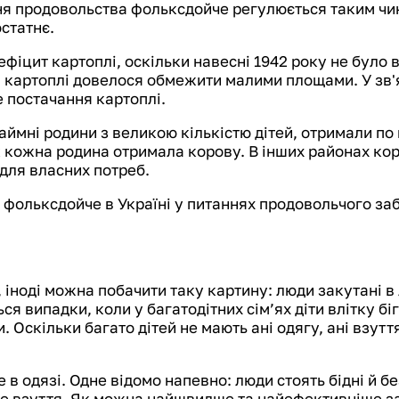
ня продовольства фольксдойче регулюється таким чи
статнє.
фіцит картоплі, оскільки навесні 1942 року не було в
я картоплі довелося обмежити малими площами. У зв'я
 постачання картоплі.
аймні родини з великою кількістю дітей, отримали по
 кожна родина отримала корову. В інших районах ко
для власних потреб.
фольксдойче в Україні у питаннях продовольчого заб
х, іноді можна побачити таку картину: люди закутані в
я випадки, коли у багатодітних сім’ях діти влітку біг
. Оскільки багато дітей не мають ані одягу, ані взут
 в одязі. Одне відомо напевно: люди стоять бідні й б
, але взуття. Як можна найшвидше та найефективніше 