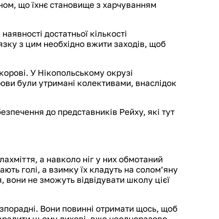
ном, що їхнє становище з харчуванням
 наявності достатньої кількості
зку з цим необхідно вжити заходів, щоб
 корові. У Нікопольському окрузі
рови були утримані колективами, внаслідок
езпечення до представників Рейху, які тут
 лахміття, а навколо ніг у них обмотаний
ають голі, а взимку їх кладуть на солом’яну
тя, вони не зможуть відвідувати школу цієї
езпорадні. Вони повинні отримати щось, щоб
зарадити цьому лихові, вже неодноразово