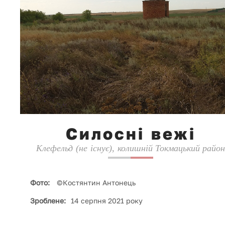
Силосні вежі
Клефельд (не існує), колишній Токмацький район
Фото:
©Костянтин Антонець
Зроблене:
14 серпня 2021 року