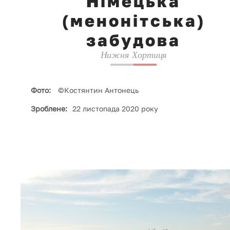
Німецька
(менонітська)
забудова
Нижня Хортиця
Фото:
©Костянтин Антонець
Зроблене:
22 листопада 2020 року