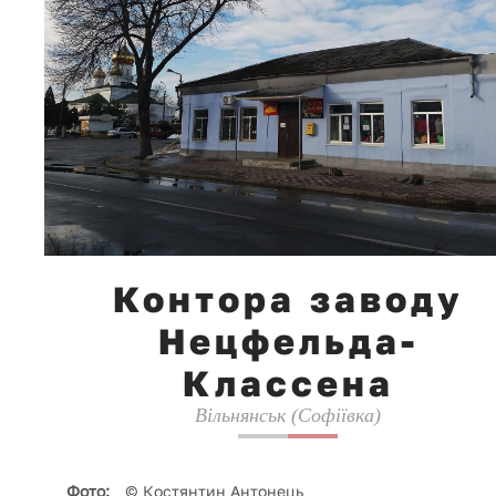
Контора заводу
Нецфельда-
Классена
Вільнянськ (Софіївка)
Фото:
© Костянтин Антонець