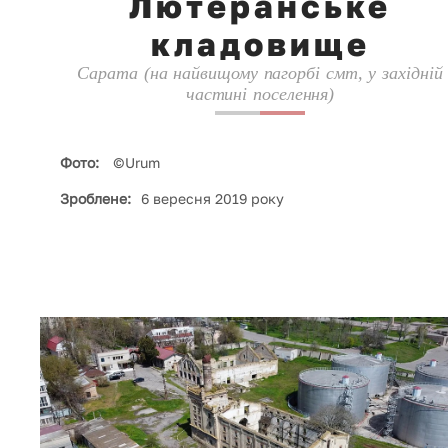
Лютеранське
кладовище
Сарата (на найвищому пагорбі смт, у західній
частині поселення)
Фото:
©Urum
Зроблене:
6 вересня 2019 року